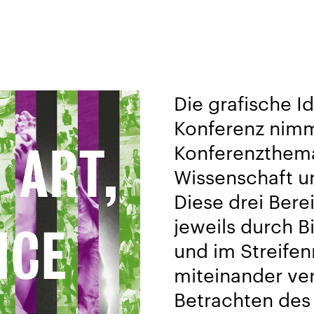
Die grafische Id
Konferenz nimm
Konferenz­them
Wissenschaft u
Diese drei Ber
jeweils durch Bi
und im Streife
miteinander ve
Betrachten des S