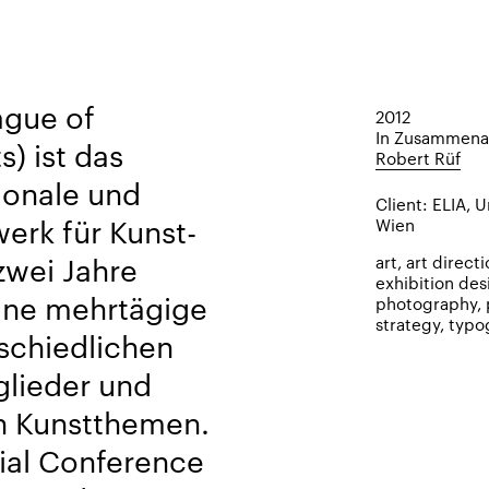
ague of
2012
In Zusammenar
s) ist das
Robert Rüf
ionale und
Client:
ELIA
U
erk für Kunst­
Wien
 zwei Jahre
art
art direct
exhibition des
ine mehr­tägige
photography
strategy
typo
­schiedlichen
glieder und
en Kunstthemen.
nial Conference