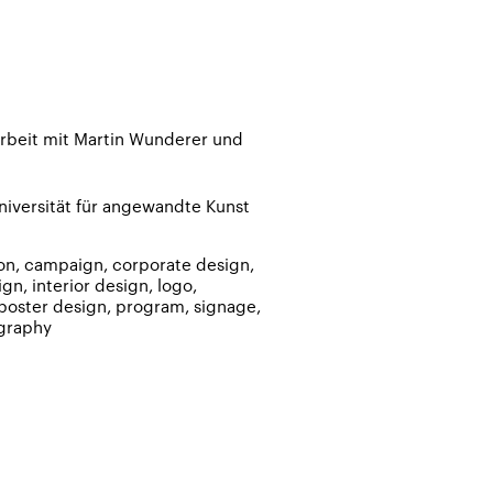
beit mit Martin Wunderer und
niversität für angewandte Kunst
ion
campaign
corporate design
ign
interior design
logo
poster design
program
signage
graphy