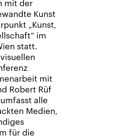
n mit der
gewandte Kunst
punkt „Kunst,
llschaft“ im
en statt.
visuellen
onferenz
en­arbeit mit
nd Robert Rüf
umfasst alle
uckten Medien,
ndiges
m für die