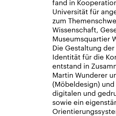
fand in Kooperatio
Universität für an
zum Themen­schwer
Wissenschaft, Gese
Museumsquartier Wi
Die Gestaltung der 
Identität für die K
entstand in Zusamm
Martin Wunderer u
(Möbeldesign) und 
digitalen und gedr
sowie ein eigenstä
Orientierungs­syste