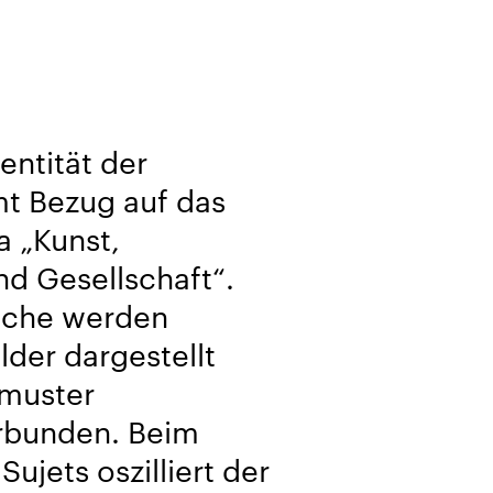
entität der
t Bezug auf das
a „Kunst,
nd Gesellschaft“.
eiche werden
lder dargestellt
nmuster
rbunden. Beim
ujets oszilliert der